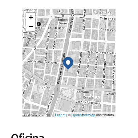
+
−
Leaflet
| ©
OpenStreetMap
contributors
Oficina