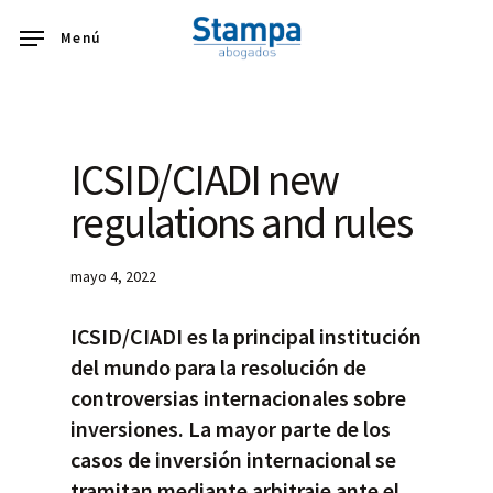
Skip
Menú
to
main
content
ICSID/CIADI new
regulations and rules
mayo 4, 2022
ICSID/CIADI es la principal institución
del mundo para la resolución de
controversias internacionales sobre
inversiones. La mayor parte de los
casos de inversión internacional se
tramitan mediante arbitraje ante el